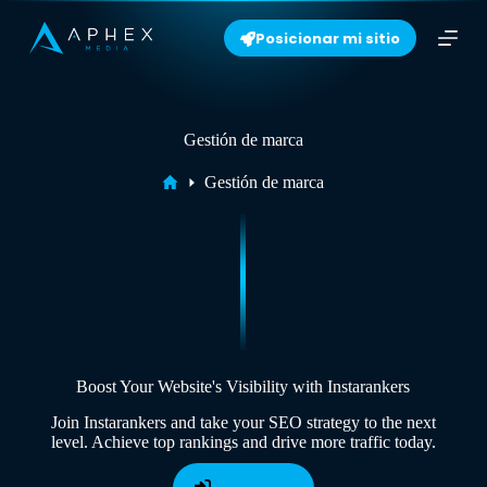
S
Posicionar mi sitio
k
i
p
t
o
c
Gestión de marca
o
n
Home
Gestión de marca
t
e
n
t
Boost Your Website's Visibility with Instarankers
Join Instarankers and take your SEO strategy to the next
level. Achieve top rankings and drive more traffic today.