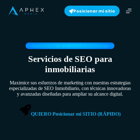
S
Posicionar mi sitio
k
i
p
t
o
c
o
Servicios de SEO para inmobiliarias
n
t
Servicios de SEO para
e
inmobiliarias
n
t
Maximice sus esfuerzos de marketing con nuestras estrategias
especializadas de SEO Inmobiliario, con técnicas innovadoras
y avanzadas diseñadas para ampliar su alcance digital.
QUIERO Posicionar mi SITIO (RÁPIDO)