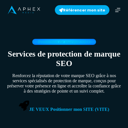
S
Référencer mon site
k
i
p
t
o
c
o
Protection de marque SEO
n
t
Services de protection de marque
e
SEO
n
t
Renforcez la réputation de votre marque SEO grâce à nos
services spécialisés de protection de marque, conçus pour
préserver votre présence en ligne et accroître la confiance grâce
à des stratégies de pointe et un suivi complet.
JE VEUX Positionner mon SITE (VITE)