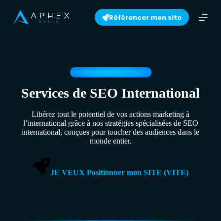
S
Référencer mon site
k
i
p
t
o
c
o
SEO International
n
t
Services de SEO International
e
n
Libérez tout le potentiel de vos actions marketing à
t
l’international grâce à nos stratégies spécialisées de SEO
international, conçues pour toucher des audiences dans le
monde entier.
JE VEUX Positionner mon SITE (VITE)