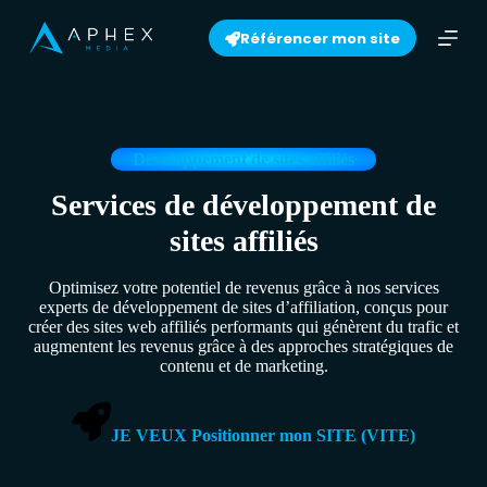
S
Référencer mon site
k
i
p
t
o
c
o
Développement de sites affiliés
n
t
Services de développement de
e
sites affiliés
n
t
Optimisez votre potentiel de revenus grâce à nos services
experts de développement de sites d’affiliation, conçus pour
créer des sites web affiliés performants qui génèrent du trafic et
augmentent les revenus grâce à des approches stratégiques de
contenu et de marketing.
JE VEUX Positionner mon SITE (VITE)