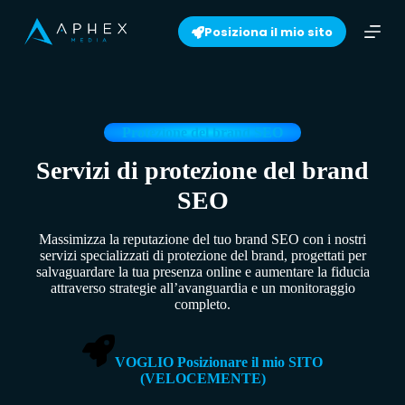
S
Posiziona il mio sito
k
i
p
t
o
c
o
Protezione del brand SEO
n
t
Servizi di protezione del brand
e
SEO
n
t
Massimizza la reputazione del tuo brand SEO con i nostri
servizi specializzati di protezione del brand, progettati per
salvaguardare la tua presenza online e aumentare la fiducia
attraverso strategie all’avanguardia e un monitoraggio
completo.
VOGLIO Posizionare il mio SITO
(VELOCEMENTE)