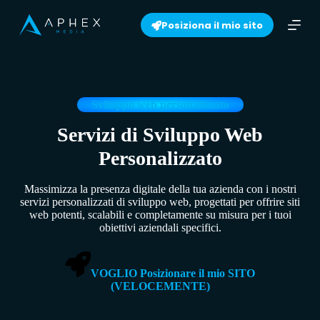
S
Posiziona il mio sito
k
i
p
t
o
c
o
Sviluppo web personalizzato
n
t
Servizi di Sviluppo Web
e
Personalizzato
n
t
Massimizza la presenza digitale della tua azienda con i nostri
servizi personalizzati di sviluppo web, progettati per offrire siti
web potenti, scalabili e completamente su misura per i tuoi
obiettivi aziendali specifici.
VOGLIO Posizionare il mio SITO
(VELOCEMENTE)