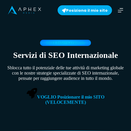
S
Posiziona il mio sito
k
i
p
t
o
c
o
SEO Internazionale
n
t
Servizi di SEO Internazionale
e
n
Sblocca tutto il potenziale delle tue attività di marketing globale
t
con le nostre strategie specializzate di SEO internazionale,
pensate per raggiungere audience in tutto il mondo.
VOGLIO Posizionare il mio SITO
(VELOCEMENTE)