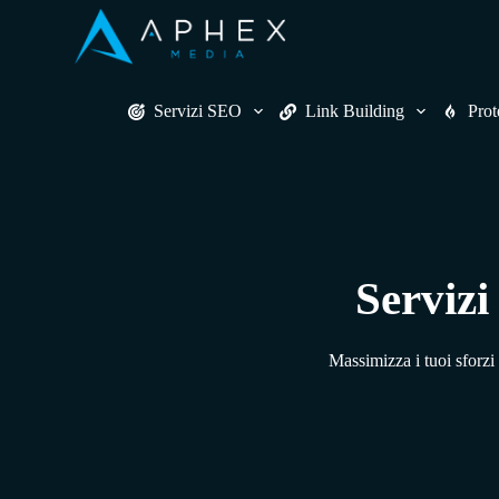
S
k
i
p
t
Servizi SEO
Link Building
Prot
o
c
o
n
t
e
n
t
Servizi
Massimizza i tuoi sforzi