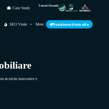
I nostri brand:
Case Study
SEO Virale
More
Posiziona il mio sito
obiliare
con tecniche innovative e