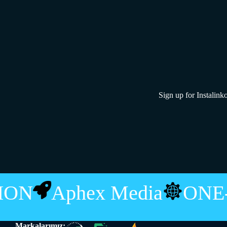
Sign up for Instalinko
UTION
Aphex Media
ON
Markalarımız: