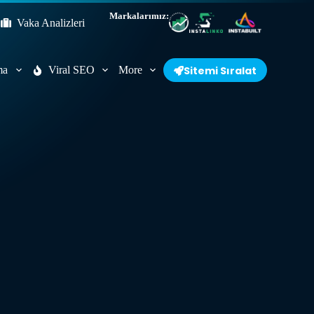
Markalarımız:
Vaka Analizleri
ma
Viral SEO
More
Sitemi Sıralat