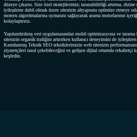
düzeye çıkarın. Size özel stratejilerimiz; taranabilirliği artırma, dizi
iyileştirme dahil olmak üzere sitenizin altyapısını optimize etmeye od
motoru algoritmalarına uymasını sağlayarak arama motorlarının içeriğ
kolaylaştırırız.
Yapılandırılmış veri uygulamasından mobil optimizasyona ve tarama h
sitenizin organik trafiğini artırırken kullanıcı deneyimini de iyileşti
Kanıtlanmış Teknik SEO tekniklerimizin web sitenizin performansını nas
ziyaretçileri nasıl çekebileceğini ve gelişen dijital ortamda rekabetçi 
keşfedin.