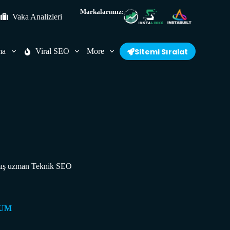
Markalarımız:
Vaka Analizleri
ma
Viral SEO
More
Sitemi Sıralat
nmış uzman Teknik SEO
RUM