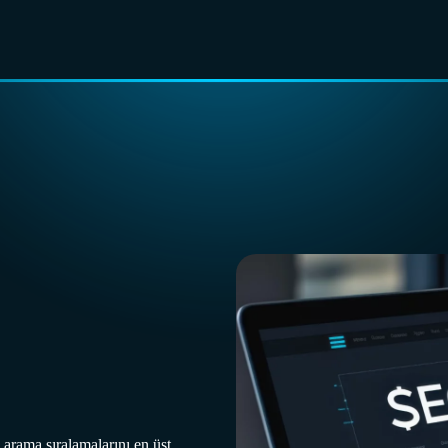
arama sıralamalarını en üst