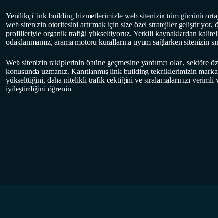
Yenilikçi link building hizmetlerimizle web sitenizin tüm gücünü orta
web sitenizin otoritesini artırmak için size özel stratejiler geliştiriyo
profilleriyle organik trafiği yükseltiyoruz. Yetkili kaynaklardan kalite
odaklanmamız, arama motoru kurallarına uyum sağlarken sitenizin sır
Web sitenizin rakiplerinin önüne geçmesine yardımcı olan, sektöre ö
konusunda uzmanız. Kanıtlanmış link building tekniklerimizin markanı
yükselttiğini, daha nitelikli trafik çektiğini ve sıralamalarınızı verimli 
iyileştirdiğini öğrenin.