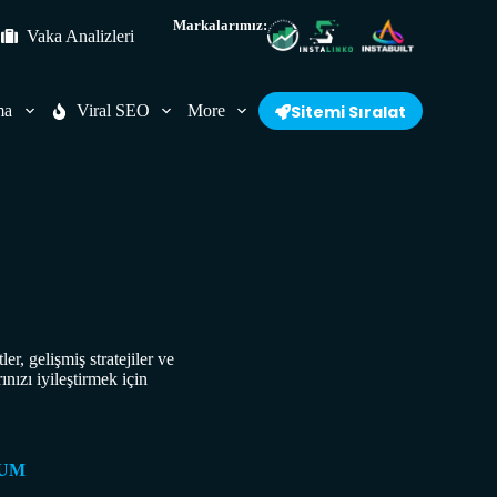
Markalarımız:
Vaka Analizleri
ma
Viral SEO
More
Sitemi Sıralat
r, gelişmiş stratejiler ve
nızı iyileştirmek için
RUM