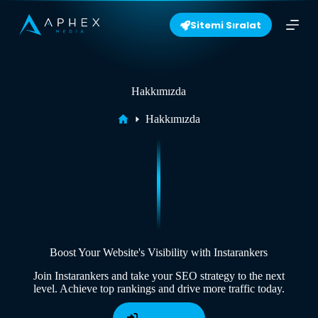
S
Sitemi Sıralat
k
i
p
t
o
c
Hakkımızda
o
n
Home
Hakkımızda
t
e
n
t
Boost Your Website's Visibility with Instarankers
Join Instarankers and take your SEO strategy to the next
level. Achieve top rankings and drive more traffic today.