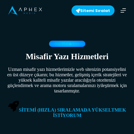
S
Sitemi Sıralat
k
i
p
t
o
c
o
Misafir Yazı
n
t
Misafir Yazı Hizmetleri
e
n
Uzman misafir yazı hizmetlerimizle web sitenizin potansiyelini
t
en üst düzeye çıkarın; bu hizmetler, gelişmiş içerik stratejileri ve
yüksek kaliteli misafir yazılar aracılığıyla otoritenizi
güçlendirmek ve arama motoru sıralamalarınızı iyileştirmek için
tasarlanmıştır.
SİTEMİ (HIZLA) SIRALAMADA YÜKSELTMEK
İSTİYORUM