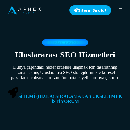
S
Sitemi Sıralat
k
i
p
t
o
c
o
Uluslararası SEO
n
t
Uluslararası SEO Hizmetleri
e
n
Dünya çapındaki hedef kitlelere ulaşmak için tasarlanmış
t
uzmanlaşmış Uluslararası SEO stratejilerimizle küresel
pazarlama çalışmalarınızın tüm potansiyelini ortaya çıkarın.
SİTEMİ (HIZLA) SIRALAMADA YÜKSELTMEK
İSTİYORUM